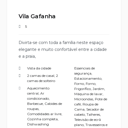
Vila Gafanha
5
Divirta-se com toda a família neste espaço
elegante e muito confortável entre a cidade
e a praia,
Vista da cidade
Essenciais de
segurança
,
2 camas de casal, 2
Estacionamento
,
camas de solteiro
Forno
,
Forno
,
Aquecimento
Frigorífico
,
Jardim
,
central
,
Ar
Máquina de lavar
,
condicionado
,
Microondas
,
Pote de
Barbecue
,
Cabides de
café
,
Roupa de
roupas
,
Cama
,
Secador de
Comodidades ar livre
,
cabelo
,
Talheres
,
Cozinha completa
,
Televisão de ecrã
Dishwashing
plano
,
Travesseiros e