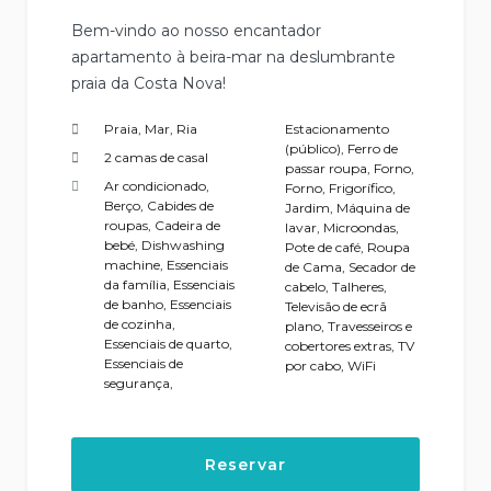
Bem-vindo ao nosso encantador
apartamento à beira-mar na deslumbrante
praia da Costa Nova!
Praia, Mar, Ria
Estacionamento
(público)
,
Ferro de
2 camas de casal
passar roupa
,
Forno
,
Ar condicionado
,
Forno
,
Frigorífico
,
Berço
,
Cabides de
Jardim
,
Máquina de
roupas
,
Cadeira de
lavar
,
Microondas
,
bebé
,
Dishwashing
Pote de café
,
Roupa
machine
,
Essenciais
de Cama
,
Secador de
da família
,
Essenciais
cabelo
,
Talheres
,
de banho
,
Essenciais
Televisão de ecrã
de cozinha
,
plano
,
Travesseiros e
Essenciais de quarto
,
cobertores extras
,
TV
Essenciais de
por cabo
,
WiFi
segurança
,
Reservar