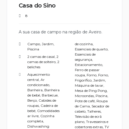
Casa do Sino
8
A sua casa de campo na região de Aveiro.
Campo, Jardim,
de cozinha
,
Piscina
Essenciais de quarto
,
Essenciais de
2 camas de casal, 2
segurança
,
camas de solteiro, 2
Estacionamento
,
beliches
Ferro de passar
Aquecimento
roupa
,
Forno
,
Forno
,
central
,
Ar
Frigorífico
,
Jardim
,
condicionado
,
Máquina de lavar
,
Banheira
,
Banheira
Mesa de Ping Pong
,
de bebé
,
Barbecue
,
Microondas
,
Piscina
,
Berço
,
Cabides de
Pote de café
,
Roupa
roupas
,
Cadeira de
de Cama
,
Secador de
bebé
,
Comodidades
cabelo
,
Talheres
,
ar livre
,
Cozinha
Televisão de ecrã
completa
,
plano
,
Travesseiros e
Dishwashing
cobertores extras
,
TV