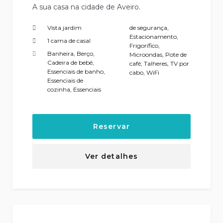
A sua casa na cidade de Aveiro.
Vista jardim
de segurança
,
Estacionamento
,
1 cama de casal
Frigorífico
,
Banheira
,
Berço
,
Microondas
,
Pote de
Cadeira de bebé
,
café
,
Talheres
,
TV por
Essenciais de banho
,
cabo
,
WiFi
Essenciais de
cozinha
,
Essenciais
Reservar
Ver detalhes