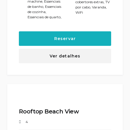
machine
,
Essenciais
cobertores extras
,
TV
de banho
,
Essenciais
por cabo
,
Varanda
,
de cozinha
,
WiFi
Essenciais de quarto
,
Reservar
Ver detalhes
Rooftop Beach View
4