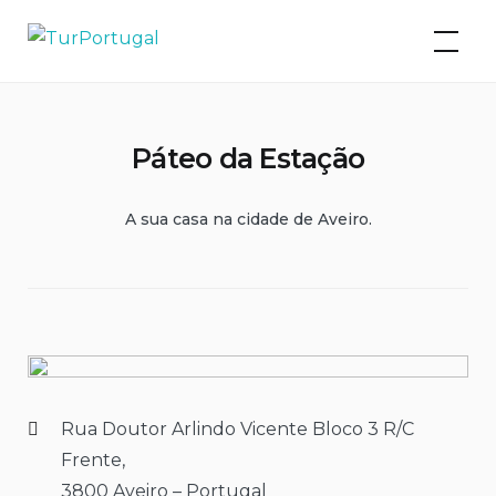
Skip
TurPortugal
to
content
Páteo da Estação
A sua casa na cidade de Aveiro.
Rua Doutor Arlindo Vicente Bloco 3 R/C
Frente,
3800 Aveiro – Portugal