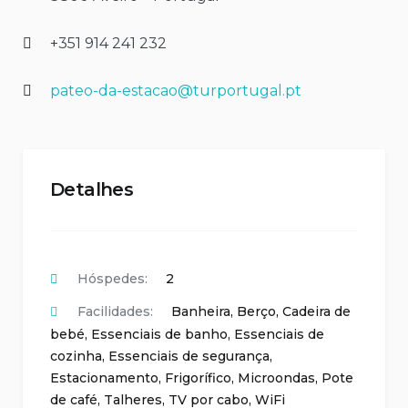
+351 914 241 232
pateo-da-estacao@turportugal.pt
Detalhes
Hóspedes:
2
Facilidades:
Banheira
,
Berço
,
Cadeira de
bebé
,
Essenciais de banho
,
Essenciais de
cozinha
,
Essenciais de segurança
,
Estacionamento
,
Frigorífico
,
Microondas
,
Pote
de café
,
Talheres
,
TV por cabo
,
WiFi