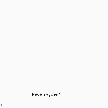
Reclamações?
 E,