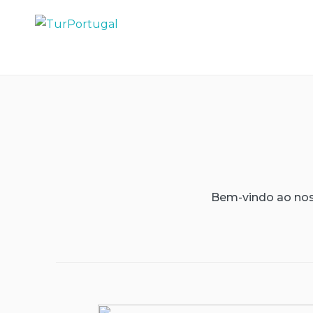
Skip
to
TurPortugal
content
Bem-vindo ao nos