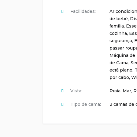
Facilidades:
Ar condicio
de bebé
,
Di
família
,
Esse
cozinha
,
Ess
segurança
,
E
passar roup
Máquina de 
de Cama
,
Se
ecrã plano
,
T
por cabo
,
Wi
Vista:
Praia, Mar, R
Tipo de cama:
2 camas de 