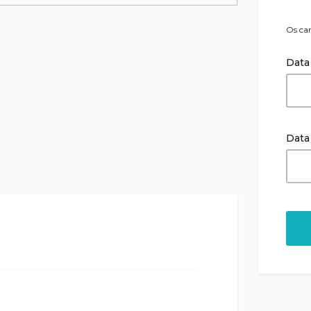
Os ca
Data
Data