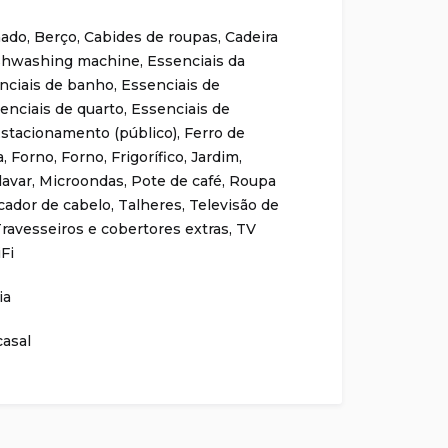
nado
,
Berço
,
Cabides de roupas
,
Cadeira
shwashing machine
,
Essenciais da
nciais de banho
,
Essenciais de
enciais de quarto
,
Essenciais de
stacionamento (público)
,
Ferro de
a
,
Forno
,
Forno
,
Frigorífico
,
Jardim
,
lavar
,
Microondas
,
Pote de café
,
Roupa
cador de cabelo
,
Talheres
,
Televisão de
ravesseiros e cobertores extras
,
TV
Fi
ia
casal