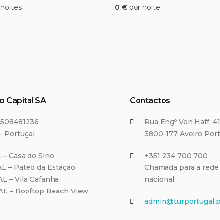
 noites
0
€
por noite
o Capital SA
Contactos
T508481236
Rua Engº Von Haff, 41
– Portugal
3800-177 Aveiro Port
 – Casa do Sino
+351 234 700 700
L – Páteo da Estação
Chamada para a rede 
AL – Vila Gafanha
nacional
/AL – Rooftop Beach View
admin@turportugal.p