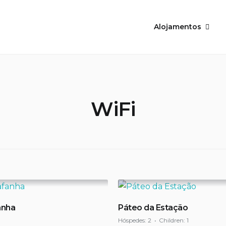
Alojamentos
WiFi
anha
Páteo da Estação
Hóspedes:
2
Children:
1