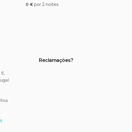
0
€
por 2 noites
Reclamações?
 E,
ugal
fixa
t