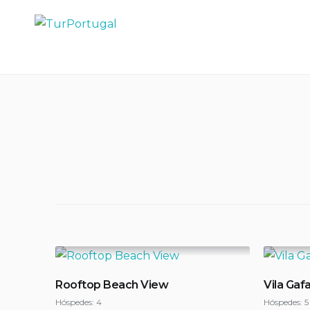
Skip
to
TurPortugal
content
Rooftop Beach View
Vila Gaf
Hóspedes:
4
Hóspedes:
5