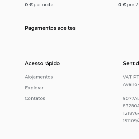
0
€
por noite
0
€
por 2
Pagamentos aceites
Acesso rápido
Sentid
Alojamentos
VAT P
Aveiro 
Explorar
Contatos
9077AL
83280A
121876
151109