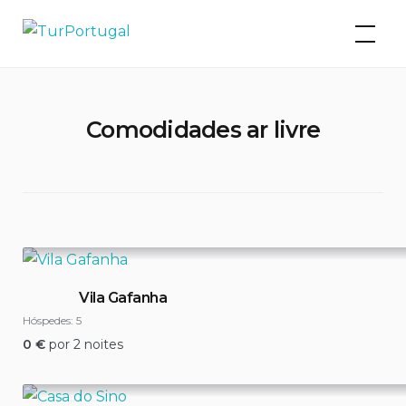
Skip
TurPortugal
to
content
Comodidades ar livre
Vila Gafanha
Hóspedes:
5
0
€
por 2 noites