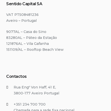
Sentido Capital SA
VAT PT508481236
Aveiro – Portugal
9077AL – Casa do Sino
83280AL – Páteo da Estação
121876AL – Vila Gafanha
151109/AL – Rooftop Beach View
Contactos
Rua Engº Von Haff, 41 E,
3800-177 Aveiro Portugal
+351 234 700 700
Chamada para a rede fixa nacional