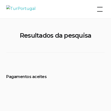
Skip
TurPortugal
to
content
Resultados da pesquisa
Pagamentos aceites