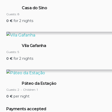
Casa do Sino
Guests:
8
0
€
for 2 nights
Vila Gafanha
Guests:
5
0
€
for 2 nights
Páteo da Estação
Guests:
2
Children:
1
0
€
per night
Payments accepted