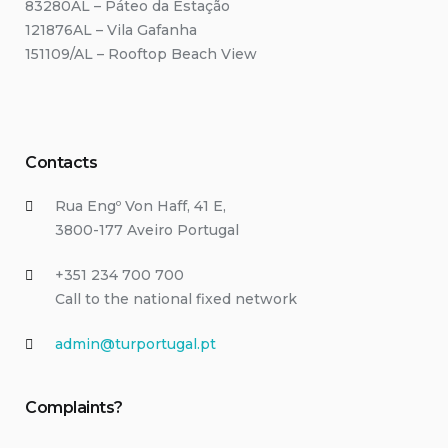
83280AL – Páteo da Estação
121876AL – Vila Gafanha
151109/AL – Rooftop Beach View
Contacts
Rua Engº Von Haff, 41 E,
3800-177 Aveiro Portugal
+351 234 700 700
Call to the national fixed network
admin@turportugal.pt
Complaints?