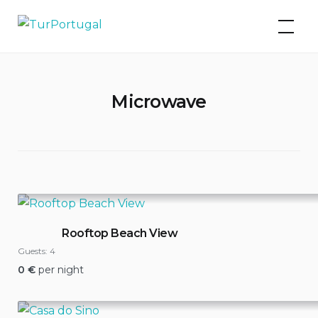
Skip
TurPortugal
to
content
Microwave
Rooftop Beach View
Guests:
4
0
€
per night