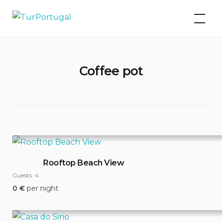
Skip
TurPortugal
to
content
Coffee pot
Rooftop Beach View
Guests:
4
0
€
per night