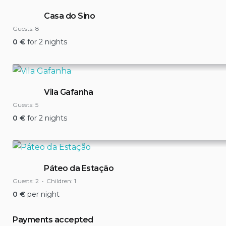
Casa do Sino
Guests:
8
0
€
for 2 nights
Vila Gafanha
Guests:
5
0
€
for 2 nights
Páteo da Estação
Guests:
2
Children:
1
0
€
per night
Payments accepted