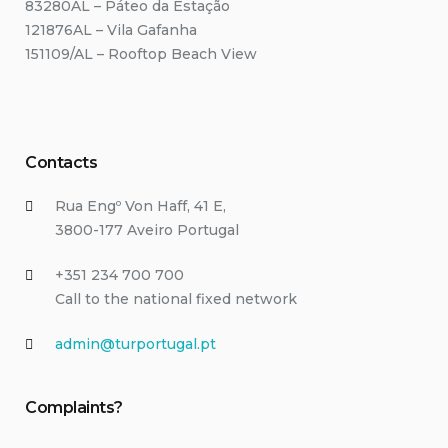
83280AL – Páteo da Estação
121876AL – Vila Gafanha
151109/AL – Rooftop Beach View
Contacts
Rua Engº Von Haff, 41 E,
3800-177 Aveiro Portugal
+351 234 700 700
Call to the national fixed network
admin@turportugal.pt
Complaints?