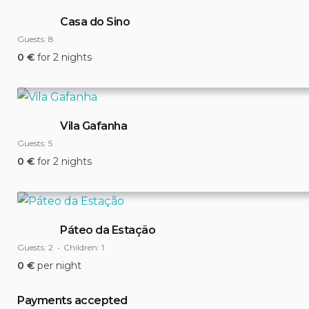
Casa do Sino
Guests:
8
0
€
for 2 nights
Vila Gafanha
Guests:
5
0
€
for 2 nights
Páteo da Estação
Guests:
2
Children:
1
0
€
per night
Payments accepted