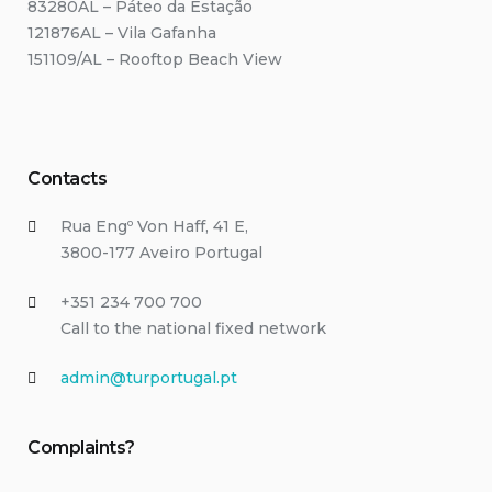
83280AL – Páteo da Estação
121876AL – Vila Gafanha
151109/AL – Rooftop Beach View
Contacts
Rua Engº Von Haff, 41 E,
3800-177 Aveiro Portugal
+351 234 700 700
Call to the national fixed network
admin@turportugal.pt
Complaints?