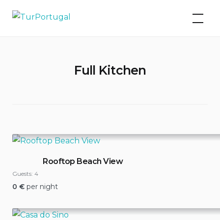
Skip
TurPortugal
to
content
Full Kitchen
Rooftop Beach View
Guests:
4
0
€
per night